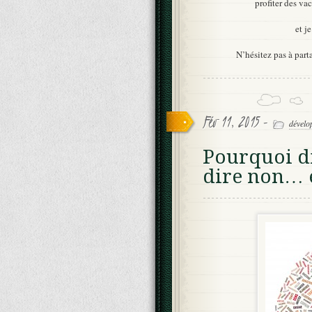
profiter des v
et j
N’hésitez pas à par
Fév 11, 2015 -
dévelo
Pourquoi 
dire non… 