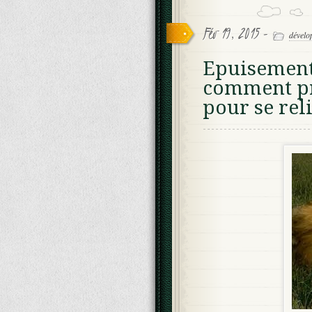
Fév 19, 2015 -
dévelo
Epuisement
comment pr
pour se reli