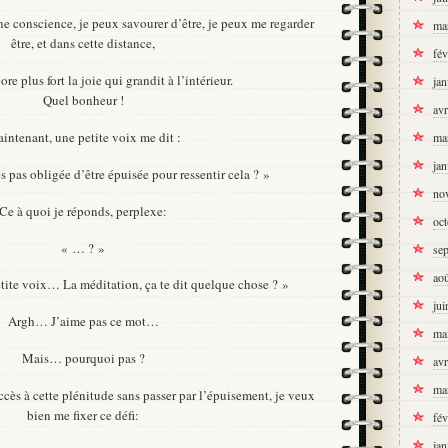
e conscience, je peux savourer d’être, je peux me regarder
ma
être, et dans cette distance,
fév
ore plus fort la joie qui grandit à l’intérieur.
jan
Quel bonheur !
avr
intenant, une petite voix me dit :
ma
jan
es pas obligée d’être épuisée pour ressentir cela ? »
no
Ce à quoi je réponds, perplexe:
oc
« … ? »
se
ao
etite voix… La méditation, ça te dit quelque chose ? »
jui
Argh… J’aime pas ce mot…
ma
Mais… pourquoi pas ?
avr
ma
ccès à cette plénitude sans passer par l’épuisement, je veux
bien me fixer ce défi:
fév
jan