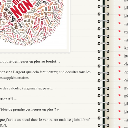
jui
jui
ma
avr
ma
fév
jan
a proposé des heures en plus au boulot…
dé
no
enser à l’argent que cela ferait entrer, et d’occulter tous les
res supplémentaires.
oc
se
re des calculs, à argumenter, peser…
ao
uestion n°1…
jui
idée de prendre ces heures en plus ? »
jui
ma
ti que j’avais un nœud dans le ventre, un malaise global, bref,
 NON.
avr