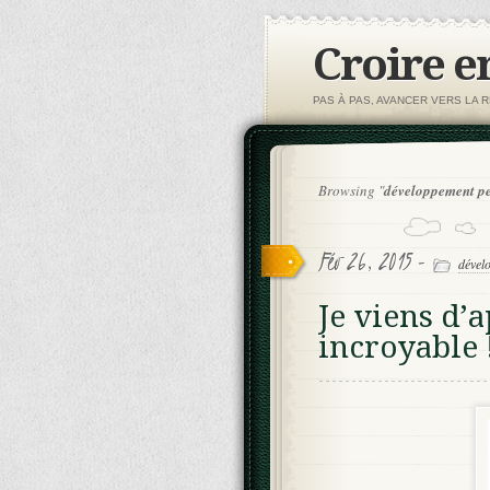
Croire e
PAS À PAS, AVANCER VERS LA R
Browsing "
développement p
Fév 26, 2015 -
dével
Je viens d’
incroyable 