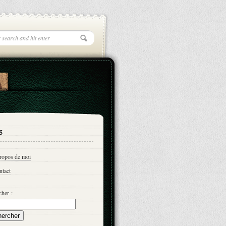
s
propos de moi
ntact
her :