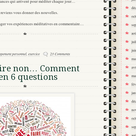
acances qui arrivent pour méditer chaque jour…
dé
e reviens vous donner des nouvelles.
oc
tager vos expériences méditatives en commentaire…
se
ao
jui
jui
ppement personnel
,
exercice
23 Comments
ma
dire non… Comment
avr
en 6 questions
ma
fév
jan
dé
no
oc
se
ao