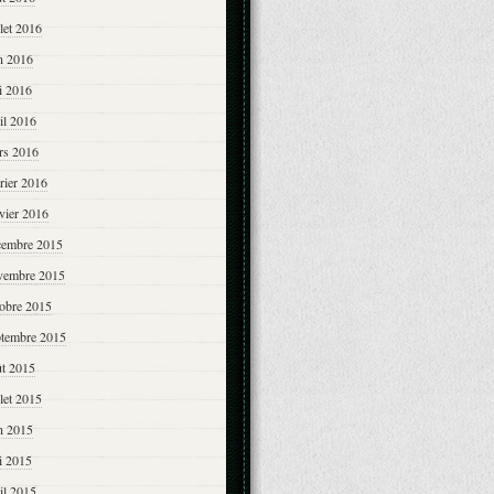
llet 2016
n 2016
i 2016
il 2016
rs 2016
rier 2016
vier 2016
cembre 2015
vembre 2015
tobre 2015
ptembre 2015
ût 2015
llet 2015
n 2015
i 2015
il 2015