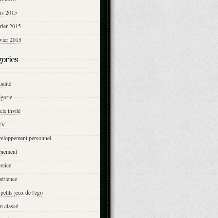
rs 2015
rier 2015
vier 2015
gories
ualité
égorie
icle invité
NV
veloppement personnel
énement
rcice
érience
 petits jeux de l'ego
n classé