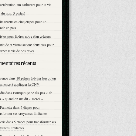
célébration: un carburant pour la vie
 du non: 3 pistes!
ite recette en cinq étapes pour un
nde en paix
istes pour libérer notre élan créateur
titude et visualisation: deux clés pour
arner la vie de nos rêves
entaires récents
orence
dans
10 pièges à éviter lorsqu’on
mmence à appliquer la CNV
die
dans
Pourquoi je ne dis pas « de
n » quand on me dit « merci »
Fannette
dans
5 étapes pour
nsformer ses croyances limitantes
erie
dans
5 étapes pour transformer ses
yances limitantes