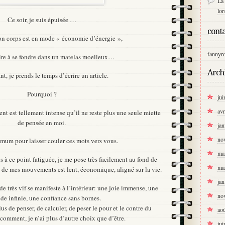
La 
lo
Ce soir, je suis épuisée …
conta
on corps est en mode « économie d’énergie »,
fannyr
pire à se fondre dans un matelas moelleux…
Arch
nt, je prends le temps d’écrire un article.
Pourquoi ?
jui
avr
nt est tellement intense qu’il ne reste plus une seule miette
de pensée en moi.
jan
no
imum pour laisser couler ces mots vers vous.
ma
is à ce point fatiguée, je me pose très facilement au fond de
ma
n de mes mouvements est lent, économique, aligné sur la vie.
jan
e très vif se manifeste à l’intérieur: une joie immense, une
no
ude infinie, une confiance sans bornes.
s de penser, de calculer, de peser le pour et le contre du
ao
comment, je n’ai plus d’autre choix que d’être.
jui