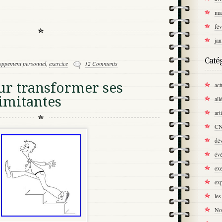
ma
fév
jan
Caté
oppement personnel
,
exercice
12 Comments
ur transformer ses
act
imitantes
all
art
C
dé
év
exe
exp
les
No