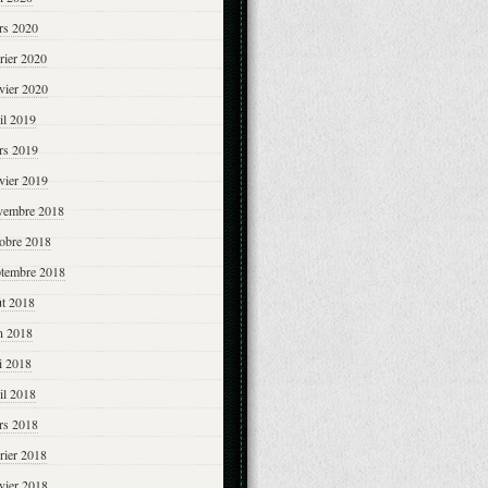
rs 2020
rier 2020
vier 2020
il 2019
rs 2019
vier 2019
vembre 2018
tobre 2018
ptembre 2018
ût 2018
n 2018
i 2018
il 2018
rs 2018
rier 2018
vier 2018