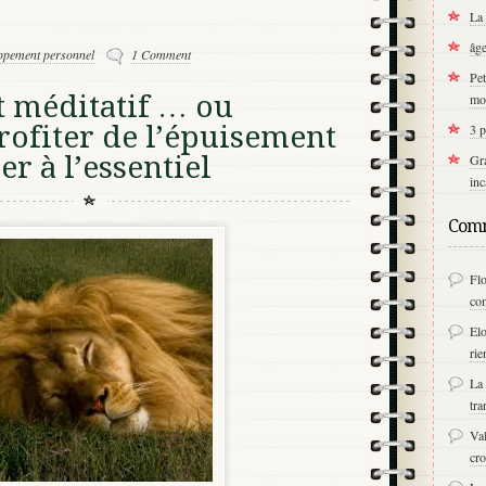
La 
âge
ppement personnel
1 Comment
Pet
 méditatif … ou
mo
ofiter de l’épuisement
3 p
er à l’essentiel
Gra
inc
Comm
Fl
co
Elo
rie
La 
tra
Val
cro