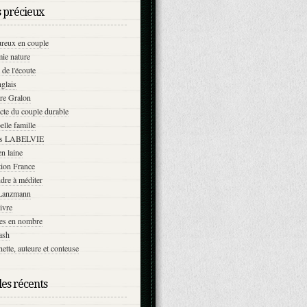
s précieux
ureux en couple
ie nature
 de l'écoute
glais
re Gralon
cte du couple durable
elle famille
ns LABELVIE
n laine
tion France
dre à méditer
Lanzmann
vivre
es en nombre
ash
ette, auteure et conteuse
les récents