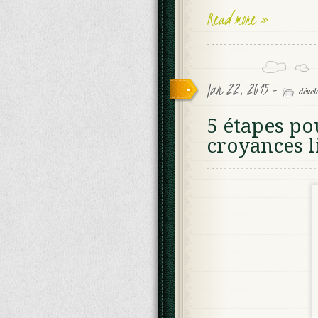
Read more »
Jan 22, 2015 -
dével
5 étapes po
croyances l