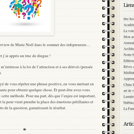
Lien
être he
Académ
La voie
Mon an
Annuai
nterview de Marie Noël dans le sommet des infopreneurs…
Archite
Notre b
et j’ai appris un truc de dingue !
Editio
Rêves e
m’intéresse à la loi de l’attraction et à ses dérivés (pensée
Médita
.
Appren
yé de vous répéter une phrase positive, en vous mettant en
Chine 
ante pour obtenir quelque chose. Et peut-être avez-vous
art de 
 cette méthode. Pour ma part, dès que l’enjeu est important,
Lumièr
et la peur vient prendre la place des émotions pétillantes et
blablac
ts de la question, garantissent le résultat.
La Fann
Artic