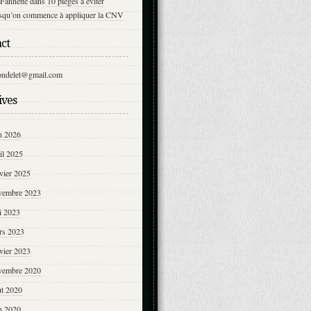
Fannette
dans
10 pièges à éviter
rsqu’on commence à appliquer la CNV
ct
ondelet@gmail.com
ives
n 2026
il 2025
vier 2025
vembre 2023
i 2023
rs 2023
vier 2023
vembre 2020
ût 2020
n 2020