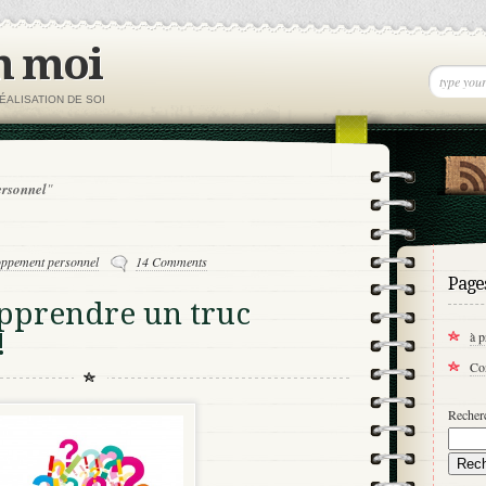
n moi
ÉALISATION DE SOI
ersonnel
"
oppement personnel
14 Comments
Page
apprendre un truc
!
à 
Co
Recherc