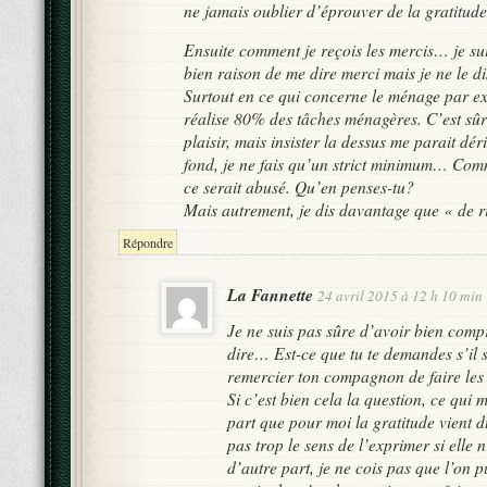
ne jamais oublier d’éprouver de la gratitude
Ensuite comment je reçois les mercis… je sui
bien raison de me dire merci mais je ne le d
Surtout en ce qui concerne le ménage par e
réalise 80% des tâches ménagères. C’est sûr 
plaisir, mais insister la dessus me parait dé
fond, je ne fais qu’un strict minimum… Com
ce serait abusé. Qu’en penses-tu?
Mais autrement, je dis davantage que « de 
Répondre
La Fannette
24 avril 2015 à 12 h 10 min
Je ne suis pas sûre d’avoir bien comp
dire… Est-ce que tu te demandes s’il 
remercier ton compagnon de faire le
Si c’est bien cela la question, ce qui 
part que pour moi la gratitude vient du
pas trop le sens de l’exprimer si elle 
d’autre part, je ne cois pas que l’on 