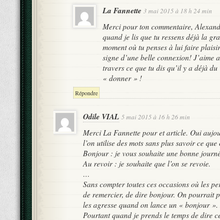
La Fannette
3 mai 2015 à 18 h 24 min
Merci pour ton commentaire, Alexandr
quand je lis que tu ressens déjà la gra
moment où tu penses à lui faire plaisir
signe d’une belle connexion! J’aime a
travers ce que tu dis qu’il y a déjà du
« donner » !
Répondre
Odile VIAL
5 mai 2015 à 16 h 26 min
Merci La Fannette pour et article. Oui aujo
l’on utilise des mots sans plus savoir ce que 
Bonjour : je vous souhaite une bonne journ
Au revoir : je souhaite que l’on se revoie.
…
Sans compter toutes ces occasions où les pe
de remercier, de dire bonjour. On pourrait 
les agresse quand on lance un « bonjour ».
Pourtant quand je prends le temps de dire ce