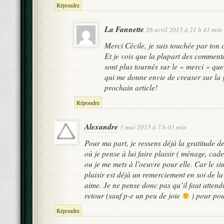
Répondre
La Fannette
26 avril 2015 à 21 h 41 min
Merci Cécile, je suis touchée par ton
Et je vois que la plupart des commenta
sont plus tournés sur le « merci » que 
qui me donne envie de creuser sur la
prochain article!
Répondre
Alexandre
3 mai 2015 à 7 h 03 min
Pour ma part, je ressens déjà la gratitude 
où je pense à lui faire plaisir ( ménage, cad
ou je me mets à l’oeuvre pour elle. Car le sim
plaisir est déjà un remerciement en soi de l
aime. Je ne pense donc pas qu’il faut atten
retour (sauf p-e un peu de joie
) pour pou
Répondre