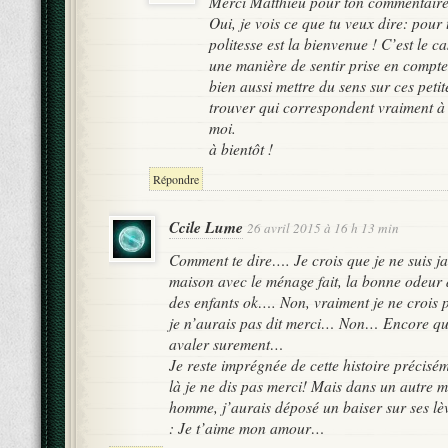
Merci Matthieu pour ton commentaire
Oui, je vois ce que tu veux dire: pour 
politesse est la bienvenue ! C’est le c
une manière de sentir prise en compte
bien aussi mettre du sens sur ces petit
trouver qui correspondent vraiment à 
moi.
à bientôt !
Répondre
Ccile Lume
26 avril 2015 à 16 h 13 min
Comment te dire…. Je crois que je ne suis ja
maison avec le ménage fait, la bonne odeur d
des enfants ok…. Non, vraiment je ne crois
je n’aurais pas dit merci… Non… Encore qu
avaler surement…
Je reste imprégnée de cette histoire précisém
là je ne dis pas merci! Mais dans un autre 
homme, j’aurais déposé un baiser sur ses lèvr
: Je t’aime mon amour…