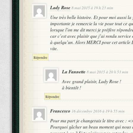
Lady Rose
8 mai 2015 à 19 h 23 min
Une très belle histoire. Et pour moi aussi la 
importante je remercie la vie pour tout ce q
lorsque l’on me dit merci je préfère répondre
car c’est avec plaisir que j’ai rendu service o
à quelqu’un. Alors MERCI pour cet article L
vite.
Répondre
La Fannette
8 mai 2015 à 20 h 53 min
Avec grand plaisir, Lady Rose !
à bientôt !
Répondre
Francesco
16 décembre 2016 à 19 h 55 min
Pour ma part je changerais le titre avec : <
Pourquoi gâcher un beau moment qui nous 
pensant à ça ? Si tu n’aimes pas entendre <