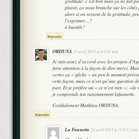
gratitude: c’est bon mais ça ne fait pas
plaisir, ça nous branche sur les côtés p
alors si on ressent de la gratitude, po
l’exprimer…?
à bientôt !
Répondre
ORDUNA
23 avril 2015 à 9 h 05 min
Je suis assez d’accord avec les propos d’Agn
faire attention à la façon de dire merci. Mais
certes ça « gâche » un peu le moment présen
cette façon, mais ce n’est qu’une question d
part. Et je préfère un « ce n’est rien »; »de 
je comprends ton raisonnement lafannette.
Cordialement Matthieu ORDUNA.
Répondre
La Fannette
24 avril 2015 à 12 h 13 min