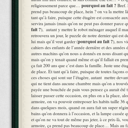
pourquoi au fait ?
religieusement parce que…
Bref. 
prend pas beaucoup de place, hein ? on va la mettre là,
tant qu’à faire, puisque cette étagère est consacrée aux
servira jamais (mais qu’on ne peut pas donner parce
fait ?
), autant y mettre le robot ménager auquel il m
retrouvera un jour, le puzzle de notre dernier qui est d
pourquoi au fait ?
lui mais qu’il veut garder (
), nos v
cahiers des enfants de l’année dernière et des années 
autres machins qu’on nous a donnés en nous disant qu
mais qu’on y tenait quand même et qu’il fallait en pre
ça fait 200 ans que c’est dans la famille. Juste une éta
de place. Et tant qu’à faire, puisque de toutes façons 
ces choses qui sont sur l’étagère, autant mettre devant
qui ne tient dans aucune chambre mais qu’on a trouv
payée une bouchée de pain vous pensez ça aurait été
laisser passer cette occasion, en plus on a la place, alo
armoire, on va pouvoir entreposer les habits taille 36 
dans quelques mois, quand on aura fait un super régim
bains qu’on donnera à l’occasion, et la lampe cassée 
et qu’on ne va tout de même pas jeter, à ce prix-là, vo
armoire, ça prend pas beaucoup de place… Mais au fait