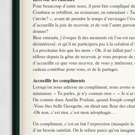
Pour beaucoup d’entre nous, il peut être compliqué de
Combien se rebiffent, au restaurant, en entendant « T
t’invite? », avant de prendre le temps d’envisager l’éve
d’accueillir la joie de recevoir, et de voir l’autre perso
donner?
Bien entendu, j’évoque là des moments où l’on est ras
désintéressé, et qu’il ne participera pas à la création d’
La prochaine fois que les mots « Oh, il ne fallait pas! »
réflexe depuis la gêne de recevoir, je vous propose de
d’accueillir ce que vous recevez, de vous y intéresser, 
cadeau contribue pour vous, et de le partager.
Accueillir les compliments
Lorsqu’on nous adresse un compliment, nous avons sou
minimiser. « Tu parles, je n’y connais rien ». « Je n’ai r
Ou comme dans Amélie Poulain, quand Joseph compli
-Vous êtes belle Georgette, on dirait une fleur des ch
-Oh non, c’est rien, c’est mon aérophagie…
Un compliment, c’est en fait l’expression (masquée la
d’un besoin satisfait. On le refuse parce qu’on imagin