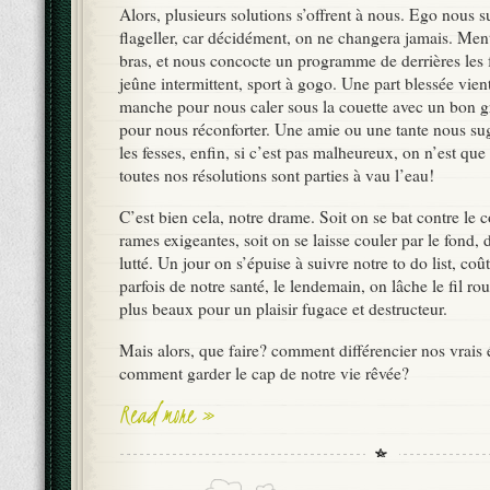
Alors, plusieurs solutions s’offrent à nous. Ego nous 
flageller, car décidément, on ne changera jamais. Ment
bras, et nous concocte un programme de derrières les 
jeûne intermittent, sport à gogo. Une part blessée vient
manche pour nous caler sous la couette avec un bon g
pour nous réconforter. Une amie ou une tante nous s
les fesses, enfin, si c’est pas malheureux, on n’est que 
toutes nos résolutions sont parties à vau l’eau!
C’est bien cela, notre drame. Soit on se bat contre le 
rames exigeantes, soit on se laisse couler par le fond, d
lutté. Un jour on s’épuise à suivre notre to do list, coû
parfois de notre santé, le lendemain, on lâche le fil ro
plus beaux pour un plaisir fugace et destructeur.
Mais alors, que faire? comment différencier nos vrais 
comment garder le cap de notre vie rêvée?
Read more »