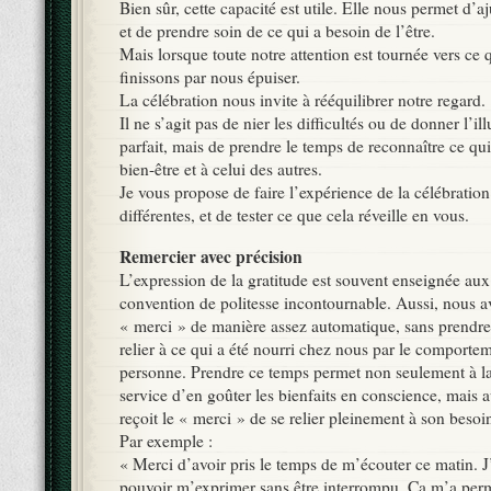
Bien sûr, cette capacité est utile. Elle nous permet d’aj
et de prendre soin de ce qui a besoin de l’être.
Mais lorsque toute notre attention est tournée vers ce 
finissons par nous épuiser.
La célébration nous invite à rééquilibrer notre regard.
Il ne s’agit pas de nier les difficultés ou de donner l’il
parfait, mais de prendre le temps de reconnaître ce qui
bien-être et à celui des autres.
Je vous propose de faire l’expérience de la célébratio
différentes, et de tester ce que cela réveille en vous.
Remercier avec précision
L’expression de la gratitude est souvent enseignée a
convention de politesse incontournable. Aussi, nous a
« merci » de manière assez automatique, sans prendre
relier à ce qui a été nourri chez nous par le comportem
personne. Prendre ce temps permet non seulement à la
service d’en goûter les bienfaits en conscience, mais a
reçoit le « merci » de se relier pleinement à son besoi
Par exemple :
« Merci d’avoir pris le temps de m’écouter ce matin. J
pouvoir m’exprimer sans être interrompu. Ça m’a permi