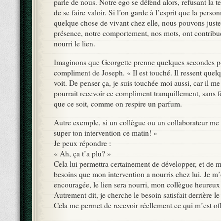
parle de nous. Notre ego se défend alors, refusant la te
de se faire valoir. Si l’on garde à l’esprit que la perso
quelque chose de vivant chez elle, nous pouvons juste 
présence, notre comportement, nos mots, ont contribu
nourri le lien.
Imaginons que Georgette prenne quelques secondes po
compliment de Joseph. « Il est touché. Il ressent que
voit. De penser ça, je suis touchée moi aussi, car il me 
pourrait recevoir ce compliment tranquillement, sans 
que ce soit, comme on respire un parfum.
Autre exemple, si un collègue ou un collaborateur me
super ton intervention ce matin! »
Je peux répondre :
« Ah, ça t’a plu? »
Cela lui permettra certainement de développer, et de m’
besoins que mon intervention a nourris chez lui. Je m’
encouragée, le lien sera nourri, mon collègue heureux 
Autrement dit, je cherche le besoin satisfait derrière 
Cela me permet de recevoir réellement ce qui m’est off