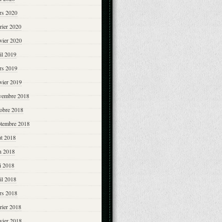
rs 2020
rier 2020
vier 2020
il 2019
rs 2019
vier 2019
vembre 2018
tobre 2018
ptembre 2018
ût 2018
n 2018
i 2018
il 2018
rs 2018
rier 2018
vier 2018