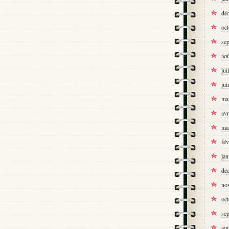
dé
oc
se
ao
jui
jui
ma
avr
ma
fév
jan
dé
no
oc
se
ao