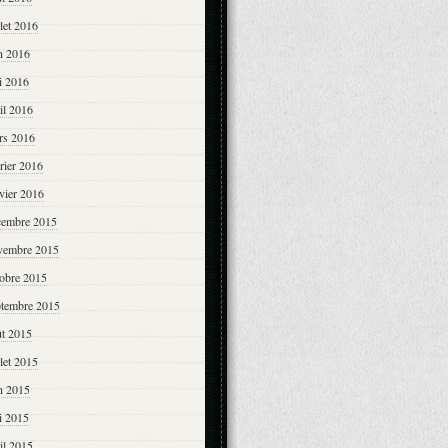
llet 2016
n 2016
i 2016
il 2016
rs 2016
rier 2016
vier 2016
cembre 2015
vembre 2015
tobre 2015
ptembre 2015
ût 2015
llet 2015
n 2015
i 2015
il 2015