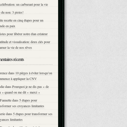
célébration: un carburant pour la vie
 du non: 3 pistes!
ite recette en cinq étapes pour un
nde en paix
istes pour libérer notre élan créateur
titude et visualisation: deux clés pour
arner la vie de nos rêves
ntaires récents
orence
dans
10 pièges à éviter lorsqu’on
mmence à appliquer la CNV
die
dans
Pourquoi je ne dis pas « de
n » quand on me dit « merci »
Fannette
dans
5 étapes pour
nsformer ses croyances limitantes
erie
dans
5 étapes pour transformer ses
yances limitantes