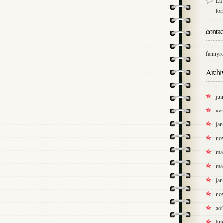
La 
lo
contac
fannyr
Archi
jui
avr
jan
no
ma
ma
jan
no
ao
jui