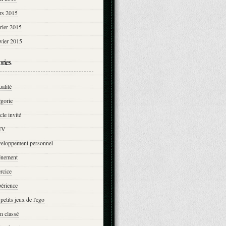
rs 2015
rier 2015
vier 2015
ries
ualité
égorie
icle invité
NV
veloppement personnel
énement
rcice
érience
 petits jeux de l'ego
n classé