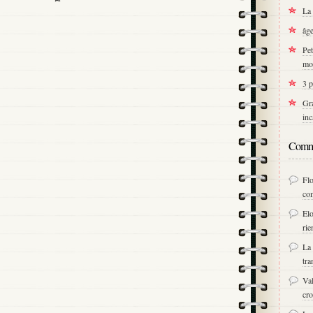
La 
âge
Pet
mo
3 p
Gra
inc
Comme
Fl
co
Elo
rie
La 
tra
Val
cro