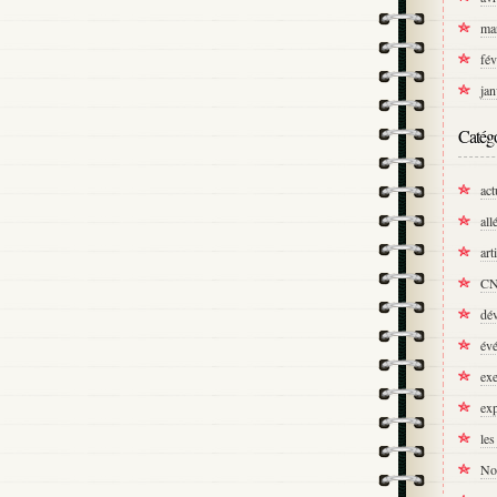
ma
fév
jan
Catégo
act
all
art
C
dé
év
exe
exp
les
No