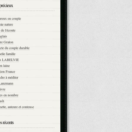
précieux
ureux en couple
ie nature
 de l'écoute
glais
re Gralon
cte du couple durable
elle famille
ns LABELVIE
n laine
tion France
dre à méditer
Lanzmann
vivre
es en nombre
ash
ette, auteure et conteuse
es récents