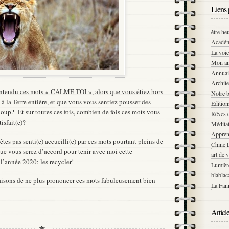
Liens 
être he
Académ
La voie
Mon an
Annuai
Archite
ntendu ces mots « CALME-TOI », alors que vous étiez hors
Notre b
à la Terre entière, et que vous vous sentiez pousser des
Editio
 loup? Et sur toutes ces fois, combien de fois ces mots vous
Rêves e
tisfait(e)?
Médita
Appren
es pas senti(e) accueilli(e) par ces mots pourtant pleins de
Chine 
ue vous serez d’accord pour tenir avec moi cette
art de 
l’année 2020: les recycler!
Lumièr
blablac
aisons de ne plus prononcer ces mots fabuleusement bien
La Fann
Articl