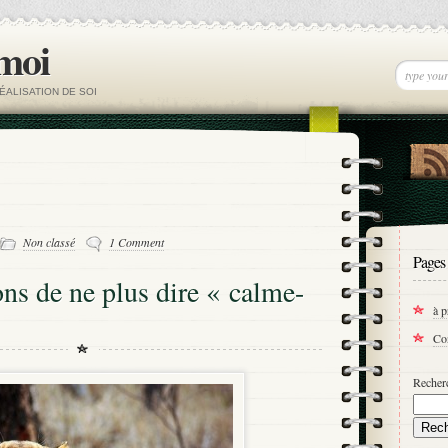
 moi
ÉALISATION DE SOI
Non classé
1 Comment
Pages
ons de ne plus dire « calme-
à 
Co
Recherc