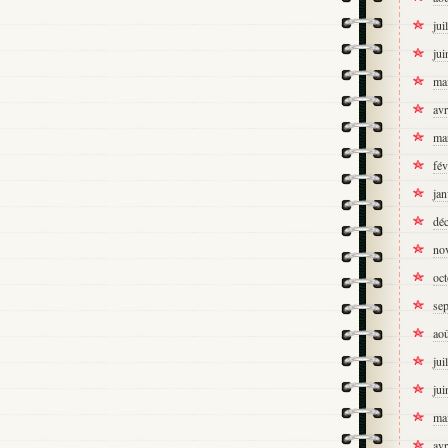
jui
jui
ma
avr
ma
fév
jan
dé
no
oc
se
ao
jui
jui
ma
avr