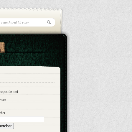
propos de moi
ntact
her :