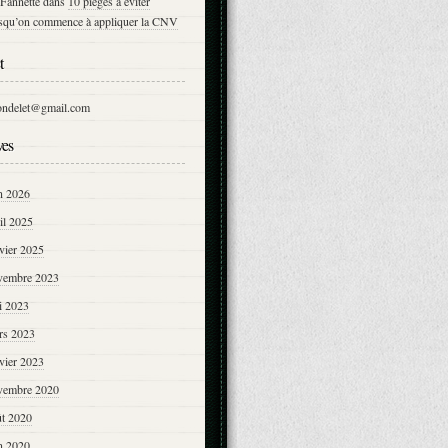
Fannette
dans
10 pièges à éviter
rsqu’on commence à appliquer la CNV
t
ondelet@gmail.com
ves
n 2026
il 2025
vier 2025
vembre 2023
i 2023
rs 2023
vier 2023
vembre 2020
ût 2020
n 2020