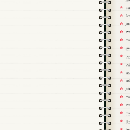
ma
fév
jan
avr
ma
jan
no
oc
se
ao
jui
ma
avr
ma
fév
jan