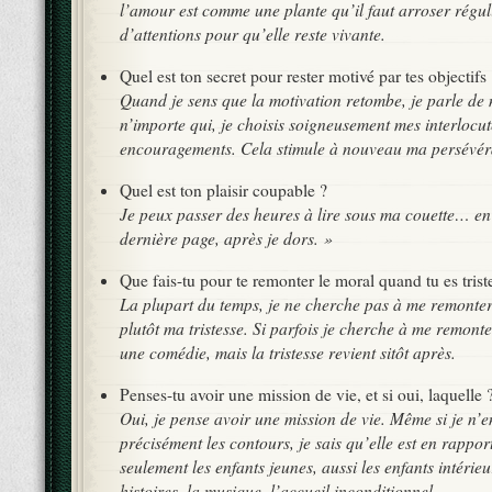
l’amour est comme une plante qu’il faut arroser régul
d’attentions pour qu’elle reste vivante.
Quel est ton secret pour rester motivé par tes objectifs
Quand je sens que la motivation retombe, je parle de 
n’importe qui, je choisis soigneusement mes interlocute
encouragements. Cela stimule à nouveau ma persévér
Quel est ton plaisir coupable ?
Je peux passer des heures à lire sous ma couette… en 
dernière page, après je dors. »
Que fais-tu pour te remonter le moral quand tu es trist
La plupart du temps, je ne cherche pas à me remonter 
plutôt ma tristesse. Si parfois je cherche à me remonte
une comédie, mais la tristesse revient sitôt après.
Penses-tu avoir une mission de vie, et si oui, laquelle 
Oui, je pense avoir une mission de vie. Même si je n’e
précisément les contours, je sais qu’elle est en rappor
seulement les enfants jeunes, aussi les enfants intérieu
histoires, la musique, l’accueil inconditionnel.