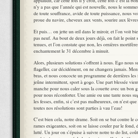
applaudit, car cette fois il y croit, cette fois c’est la bon
n’y a pas que l’année qui est nouvelle, nous le sommes
de toute souffrance, avide de toute puissance, nous voil
proue du navire, cheveux aux vents, sourire aux lèvr
Et puis… on jette un œil dans le miroir, et l’on voit bi
pas neuf. Au bout de deux jours déjà, on fait le point 
tenues, et l’on constate que non, les ornières mortifère
enchantement le 31 décembre à minuit.
Alors, plusieurs solutions s’offrent à nous. Ego nous 
flageller, car décidément, on ne changera jamais. Ment
bras, et nous concocte un programme de derrières les 
jeûne intermittent, sport à gogo. Une part blessée vient
manche pour nous caler sous la couette avec un bon g
pour nous réconforter. Une amie ou une tante nous s
les fesses, enfin, si c’est pas malheureux, on n’est que 
toutes nos résolutions sont parties à vau l’eau!
C’est bien cela, notre drame. Soit on se bat contre le 
rames exigeantes, soit on se laisse couler par le fond, d
lutté. Un jour on s’épuise à suivre notre to do list, coû