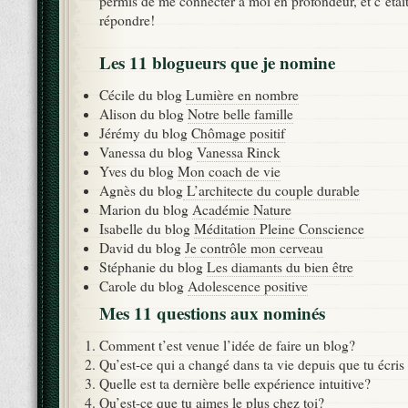
permis de me connecter à moi en profondeur, et c’était
répondre!
Les 11 blogueurs que je nomine
Cécile du blog
Lumière en nombre
Alison du blog
Notre belle famille
Jérémy du blog
Chômage positif
Vanessa du blog
Vanessa Rinck
Yves du blog
Mon coach de vie
Agnès du blog
L’architecte du couple durable
Marion du blog
Académie Nature
Isabelle du blog
Méditation Pleine Conscience
David du blog
Je contrôle mon cerveau
Stéphanie du blog
Les diamants du bien être
Carole du blog
Adolescence positive
Mes 11 questions aux nominés
Comment t’est venue l’idée de faire un blog?
Qu’est-ce qui a changé dans ta vie depuis que tu écris
Quelle est ta dernière belle expérience intuitive?
Qu’est-ce que tu aimes le plus chez toi?