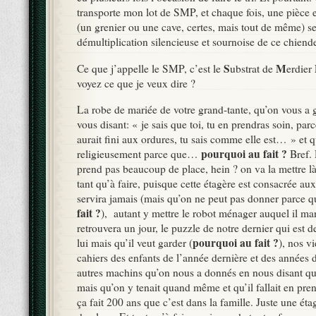
transporte mon lot de SMP, et chaque fois, une pièce 
(un grenier ou une cave, certes, mais tout de même) se
démultiplication silencieuse et sournoise de ce chiend
S
M
Ce que j’appelle le SMP, c’est le
ubstrat de
erdier
voyez ce que je veux dire ?
La robe de mariée de votre grand-tante, qu’on vous a g
vous disant: « je sais que toi, tu en prendras soin, par
aurait fini aux ordures, tu sais comme elle est… » et 
pourquoi au fait ?
religieusement parce que…
Bref. 
prend pas beaucoup de place, hein ? on va la mettre là,
tant qu’à faire, puisque cette étagère est consacrée aux
servira jamais (mais qu’on ne peut pas donner parce
fait ?
), autant y mettre le robot ménager auquel il m
retrouvera un jour, le puzzle de notre dernier qui est d
pourquoi au fait ?
lui mais qu’il veut garder (
), nos v
cahiers des enfants de l’année dernière et des années 
autres machins qu’on nous a donnés en nous disant qu
mais qu’on y tenait quand même et qu’il fallait en pre
ça fait 200 ans que c’est dans la famille. Juste une éta