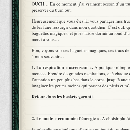
OUCH… En ce moment, j’ai vraiment besoin d’un tru
préserver du burn out.
Heureusement que vous êtes là: vous partager mes tru
de les faire ressurgir dans mon quotidien. C’est ouf, 
baguettes magiques, et je les laisse dormir au fond d’
merci à vous…
Bon, voyons voir ces baguettes magiques, ces trucs de 
à mon souvenir…
1. La respiration « ascenseur ».
A pratiquer n’import
menace. Prendre de grandes respirations, et à chaque 
l’attention un peu plus bas dans le corps, jusqu’à attei
imaginer les petites racines qui partent des pieds et m’
Retour dans les baskets garanti.
2. Le mode « économie d’énergie ».
A choisir plutôt
Je m’explique: plutôt que d’arriver au bout du rouleau