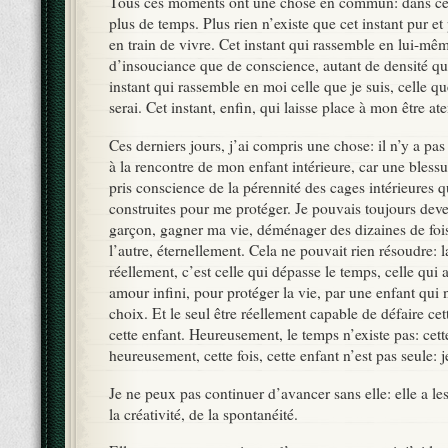
Tous ces moments ont une chose en commun: dans ces
plus de temps. Plus rien n’existe que cet instant pur et
en train de vivre. Cet instant qui rassemble en lui-mê
d’insouciance que de conscience, autant de densité qu
instant qui rassemble en moi celle que je suis, celle que
serai. Cet instant, enfin, qui laisse place à mon être at
Ces derniers jours, j’ai compris une chose: il n’y a pas
à la rencontre de mon enfant intérieure, car une blessu
pris conscience de la pérennité des cages intérieures q
construites pour me protéger. Je pouvais toujours deve
garçon, gagner ma vie, déménager des dizaines de fois
l’autre, éternellement. Cela ne pouvait rien résoudre: l
réellement, c’est celle qui dépasse le temps, celle qui 
amour infini, pour protéger la vie, par une enfant qui 
choix. Et le seul être réellement capable de défaire cet
cette enfant. Heureusement, le temps n’existe pas: cette
heureusement, cette fois, cette enfant n’est pas seule: je
Je ne peux pas continuer d’avancer sans elle: elle a les 
la créativité, de la spontanéité.