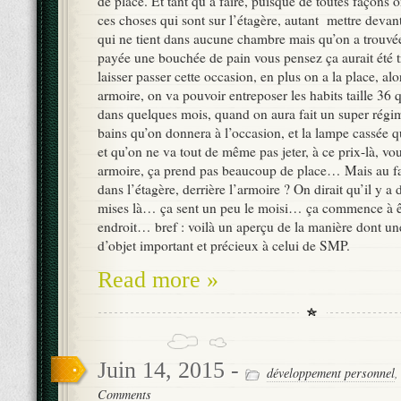
de place. Et tant qu’à faire, puisque de toutes façons 
ces choses qui sont sur l’étagère, autant mettre devant
qui ne tient dans aucune chambre mais qu’on a trouv
payée une bouchée de pain vous pensez ça aurait été
laisser passer cette occasion, en plus on a la place, alo
armoire, on va pouvoir entreposer les habits taille 36 
dans quelques mois, quand on aura fait un super régim
bains qu’on donnera à l’occasion, et la lampe cassée 
et qu’on ne va tout de même pas jeter, à ce prix-là, vo
armoire, ça prend pas beaucoup de place… Mais au fait
dans l’étagère, derrière l’armoire ? On dirait qu’il y a 
mises là… ça sent un peu le moisi… ça commence à êt
endroit… bref : voilà un aperçu de la manière dont un
d’objet important et précieux à celui de SMP.
Read more »
Juin 14, 2015 -
développement personnel
Comments