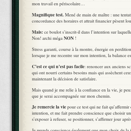
mon travail en périscolaire…
Magnifique test.
Mené de main de maître : une tentat
concordance des horaires et attrait financier pèsent lo
Mais:
ce boulot s’inscrit-il dans l’intention sur laquel
NON
Non! archi méga
!
Stress garanti, course à la montre, énergie en perditio
lorsque je me recentre sur mon intention, la balance est
C’est ce qui n’est pas facile
: renoncer aux anciens 
qui ont nourri certains besoins mais qui assèchent ce
maintenant la décision de satisfaire.
Mais quand je me relie à la confiance en la vie, je peux
que je serai accompagnée sur mon chemin.
Je remercie la vie
pour ce test qui ne fait qu’affermi
intention, et me fait prendre conscience que choisir u
s’exposer à refuser, se positionner, s’affirmer jour après
Je prends conscience également que mon choix de la j