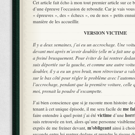
Cet article fait écho à mon tout premier article sur ce 
d’une épreuve l’occasion de rebondir
. Car je vais vous
« épreuves », des « échecs », ou de nos « petits ennui
manière de les accueillir.
VERSION VICTIME
Il y a deux semaines, j’ai eu un accrochage. Une voitu
devant moi après m’avoir doublée (elle m’a fait une q
a freiné brusquement. Pour éviter de lui rentrer dedan
suis déportée sur la gauche, et comme une autre voitur
doubler, il y a eu un gros bruit, mon rétroviseur a vals
sur le bas côté pour régler le problème avec l’automo
l’accrochage, pendant que la première voiture, celle q
moi, prenait la poudre d’escampette.
J’ai bien conscience que si je raconte mon histoire de
me fa
tenant à cet unique épisode, il me sera facile de
victime
horri
faire entendre à quel point j’ai été
d’une
suis retrouvée en tort, alors qu’une personne visiblem
m’obligeant
exprès de me freiner devant,
ainsi à choi
seconde entre lui rentrer dedans et prendre le risque d