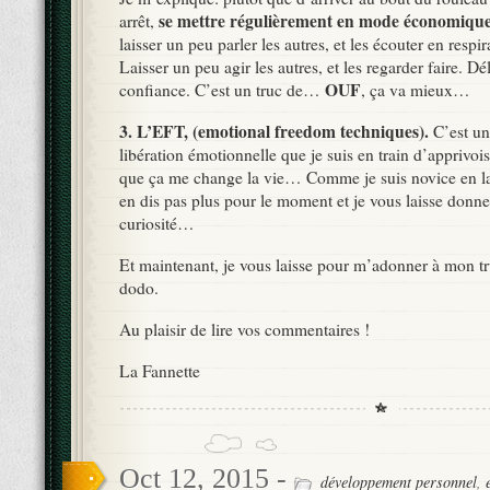
se mettre régulièrement en mode économiqu
arrêt,
laisser un peu parler les autres, et les écouter en respi
Laisser un peu agir les autres, et les regarder faire. Dél
OUF
confiance. C’est un truc de…
, ça va mieux…
3. L’EFT, (emotional freedom techniques).
C’est un
libération émotionnelle que je suis en train d’apprivois
que ça me change la vie… Comme je suis novice en la
en dis pas plus pour le moment et je vous laisse donner
curiosité…
Et maintenant, je vous laisse pour m’adonner à mon tr
dodo.
Au plaisir de lire vos commentaires !
La Fannette
Oct 12, 2015 -
développement personnel
,