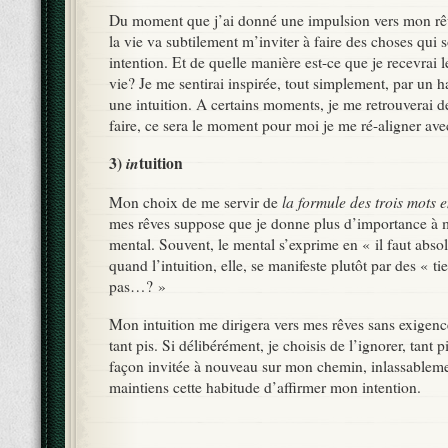
Du moment que j’ai donné une impulsion vers mon rê
la vie va subtilement m’inviter à faire des choses qui s
intention. Et de quelle manière est-ce que je recevrai le
vie? Je me sentirai inspirée, tout simplement, par un h
une intuition. A certains moments, je me retrouverai d
faire, ce sera le moment pour moi je me ré-aligner ave
3)
in
tuition
la formule des trois mots e
Mon choix de me servir de
mes rêves suppose que je donne plus d’importance à 
mental. Souvent, le mental s’exprime en « il faut abso
quand l’intuition, elle, se manifeste plutôt par des « ti
pas…? »
Mon intuition me dirigera vers mes rêves sans exigence:
tant pis. Si délibérément, je choisis de l’ignorer, tant p
façon invitée à nouveau sur mon chemin, inlassablem
maintiens cette habitude d’affirmer mon intention.