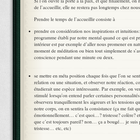
Si l’on ouvre la porte à la paix, et que finalement, on
de l’accueillir, elle ne restera pas longtemps chez nous
Prendre le temps de l’accueillir consiste à
prendre en considération nos inspirations et intuitions:
programme établi par notre mental quand ce qui est pr
intérieur est par exemple d’aller nous promener en nat
moment de méditation ou bien tout simplement de s’ass
conscience pendant une minute ou deux.
se mettre en méta position chaque fois que l’on se sen
relation ou une situation, et observer notre réaction, 
étudierait une espèce intéressante. Par exemple, on ve
stimulé lorsqu’on entend parler certaines personnalités
observera tranquillement les aigreurs et les tensions qu
notre corps, on en sentira la consistance (ça me fait q
émotionnellement… c’est quoi…? tristesse? colère? et
que c’est toujours pareil? non… ça a bougé… je suis p
tristesse… etc, etc)