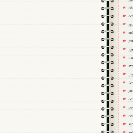
dé
oc
se
ao
jui
jui
ma
avr
ma
fév
jan
dé
no
oc
se
ao