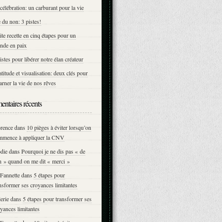
célébration: un carburant pour la vie
 du non: 3 pistes!
ite recette en cinq étapes pour un
nde en paix
istes pour libérer notre élan créateur
titude et visualisation: deux clés pour
arner la vie de nos rêves
ntaires récents
orence
dans
10 pièges à éviter lorsqu’on
mmence à appliquer la CNV
die
dans
Pourquoi je ne dis pas « de
n » quand on me dit « merci »
Fannette
dans
5 étapes pour
nsformer ses croyances limitantes
erie
dans
5 étapes pour transformer ses
yances limitantes