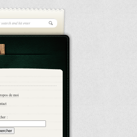
propos de moi
ntact
her :