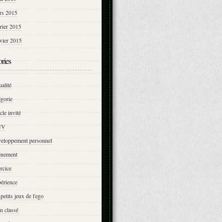
rs 2015
rier 2015
vier 2015
ries
ualité
égorie
icle invité
NV
veloppement personnel
énement
rcice
érience
 petits jeux de l'ego
n classé