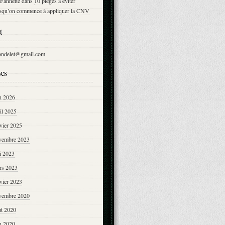
Fannette
dans
10 pièges à éviter
rsqu’on commence à appliquer la CNV
t
ondelet@gmail.com
ves
n 2026
il 2025
vier 2025
vembre 2023
i 2023
rs 2023
vier 2023
vembre 2020
ût 2020
n 2020