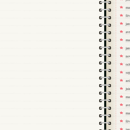
ma
fév
jan
avr
ma
jan
no
oc
se
ao
jui
ma
avr
ma
fév
jan