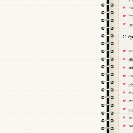
ma
fév
jan
Catégo
act
all
art
C
dé
év
exe
exp
les
No