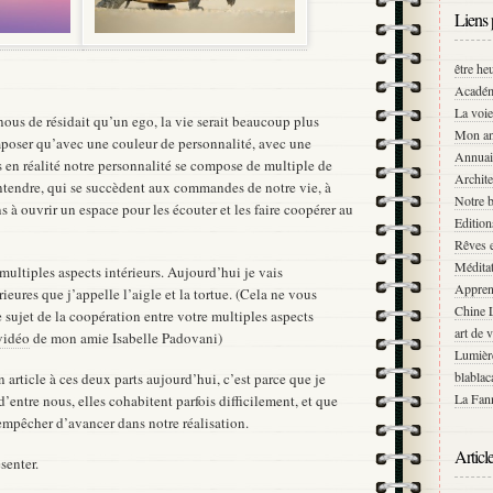
Liens 
être he
Académ
La voie
 nous de résidait qu’un ego, la vie serait beaucoup plus
Mon an
poser qu’avec une couleur de personnalité, avec une
Annuai
 en réalité notre personnalité se compose de multiple de
Archite
entendre, qui se succèdent aux commandes de notre vie, à
Notre b
à ouvrir un espace pour les écouter et les faire coopérer au
Editio
Rêves e
Médita
 multiples aspects intérieurs. Aujourd’hui je vais
Appren
ieures que j’appelle l’aigle et la tortue. (Cela ne vous
Chine 
sujet de la coopération entre votre multiples aspects
art de 
vidéo
de mon amie Isabelle Padovani)
Lumièr
blablac
 article à ces deux parts aujourd’hui, c’est parce que je
La Fann
entre nous, elles cohabitent parfois difficilement, et que
empêcher d’avancer dans notre réalisation.
Articl
senter.