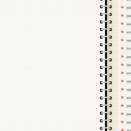
jui
jui
ma
avr
ma
fév
jan
dé
no
oc
se
ao
jui
jui
ma
avr