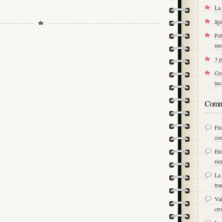
La 
âge
Pet
mo
3 p
Gra
inc
Comme
Fl
co
Elo
rie
La 
tra
Val
cro