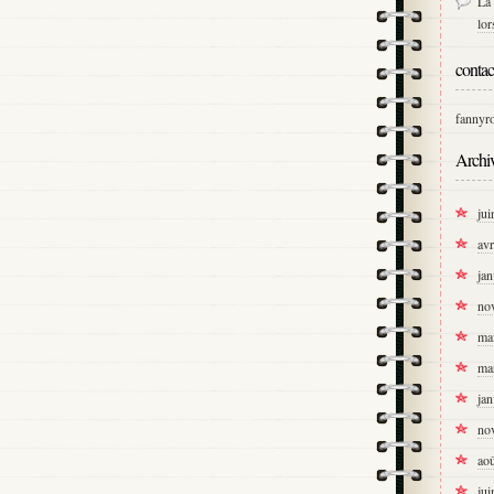
La 
lo
contac
fannyr
Archi
jui
avr
jan
no
ma
ma
jan
no
ao
jui