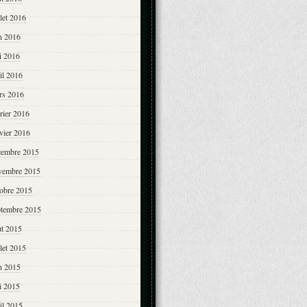
llet 2016
n 2016
i 2016
il 2016
rs 2016
rier 2016
vier 2016
cembre 2015
vembre 2015
tobre 2015
ptembre 2015
ût 2015
llet 2015
n 2015
i 2015
il 2015