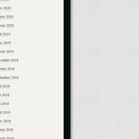
rs 2020
rier 2020
vier 2020
il 2019
rs 2019
vier 2019
vembre 2018
tobre 2018
ptembre 2018
ût 2018
n 2018
i 2018
il 2018
rs 2018
rier 2018
vier 2018