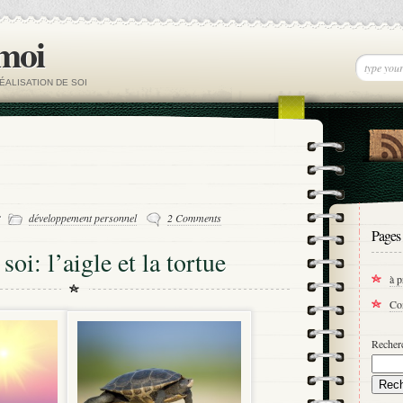
 moi
ÉALISATION DE SOI
-
développement personnel
2 Comments
Pages
oi: l’aigle et la tortue
à 
Co
Recherc