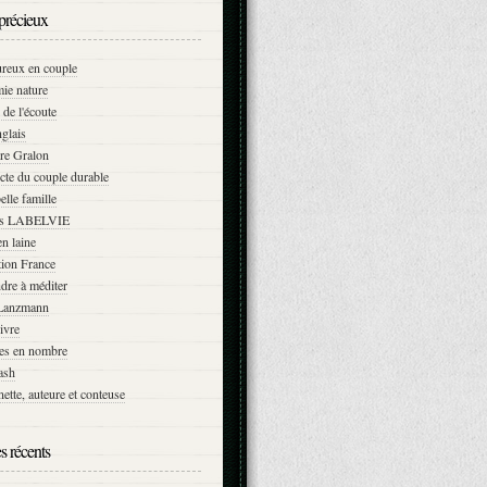
précieux
ureux en couple
ie nature
 de l'écoute
glais
re Gralon
cte du couple durable
elle famille
ns LABELVIE
n laine
tion France
dre à méditer
Lanzmann
vivre
es en nombre
ash
ette, auteure et conteuse
es récents