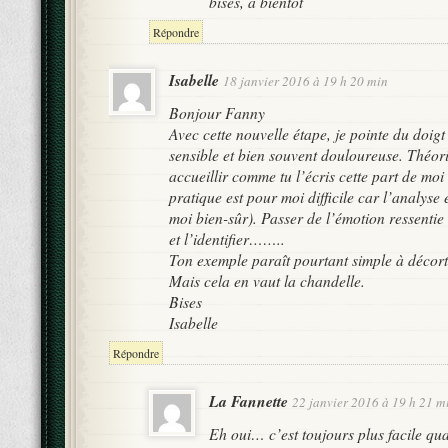
bises, à bientôt
Répondre
Isabelle
18 janvier 2016 à 19 h 20 min
Bonjour Fanny
Avec cette nouvelle étape, je pointe du doigt
sensible et bien souvent douloureuse. Théor
accueillir comme tu l’écris cette part de moi 
pratique est pour moi difficile car l’analyse
moi bien-sûr). Passer de l’émotion ressenti
et l’identifier……..
Ton exemple paraît pourtant simple à décor
Mais cela en vaut la chandelle.
Bises
Isabelle
Répondre
La Fannette
22 janvier 2016 à 19 h 21 m
Eh oui… c’est toujours plus facile q