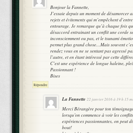
Bonjour la Fannette,
J’essaie depuis un moment de désamorcer ai
rejets et évitements qui m’empêchent d’entr
entourage. Je remarque qu’à chaque fois qu
désaccord entrainant un conflit une corde se
inconsciemment ou pas, et le tsunami émotio
permet plus grand chose…Mais souvent c’est
rendez vous en ne se sentant pas agressé par
l’autre, et en étant intéressé par cette diffé
C’est une expérience de longue haleine, plei
Passionnant !
Bises
Répondre
La Fannette
22 janvier 2016 à 19 h 15 m
Merci Bérangère pour ton témoignage!
lorsqu’on commence à voir les confli
expériences passionnantes, on peut di
bout!