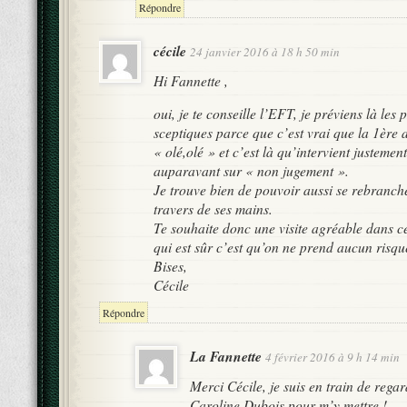
Répondre
cécile
24 janvier 2016 à 18 h 50 min
Hi Fannette ,
oui, je te conseille l’EFT, je préviens là les
sceptiques parce que c’est vrai que la 1ère
« olé,olé » et c’est là qu’intervient justemen
auparavant sur « non jugement ».
Je trouve bien de pouvoir aussi se rebranch
travers de ses mains.
Te souhaite donc une visite agréable dans ce
qui est sûr c’est qu’on ne prend aucun risqu
Bises,
Cécile
Répondre
La Fannette
4 février 2016 à 9 h 14 min
Merci Cécile, je suis en train de rega
Caroline Dubois pour m’y mettre !