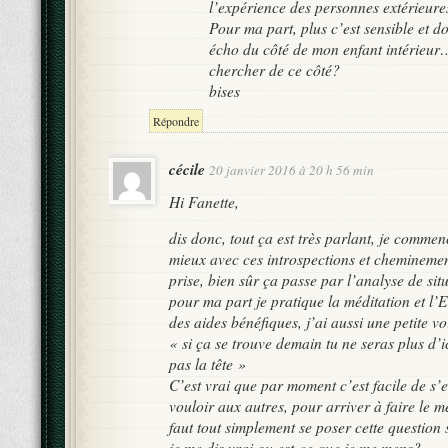
l’expérience des personnes extérieur
Pour ma part, plus c’est sensible et do
écho du côté de mon enfant intérieur…
chercher de ce côté?
bises
Répondre
cécile
20 janvier 2016 à 20 h 56 min
Hi Fanette,
dis donc, tout ça est très parlant, je commen
mieux avec ces introspections et cheminement
prise, bien sûr ça passe par l’analyse de sit
pour ma part je pratique la méditation et l’
des aides bénéfiques, j’ai aussi une petite vo
« si ça se trouve demain tu ne seras plus d’i
pas la tête »
C’est vrai que par moment c’est facile de s’
vouloir aux autres, pour arriver à faire le m
faut tout simplement se poser cette question 
je me dis vrai ou est-ce que je me mens?