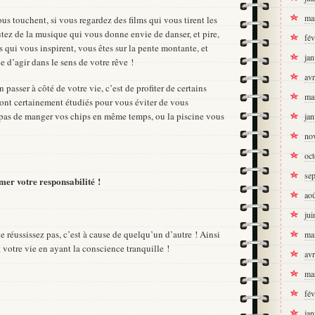
ma
ous touchent, si vous regardez des films qui vous tirent les
tez de la musique qui vous donne envie de danser, et pire,
fév
 qui vous inspirent, vous êtes sur la pente montante, et
jan
e d’agir dans le sens de votre rêve !
avr
 passer à côté de votre vie, c’est de profiter de certains
ma
ont certainement étudiés pour vous éviter de vous
z pas de manger vos chips en même temps, ou la piscine vous
jan
no
oc
se
mer votre responsabilité !
ao
jui
 réussissez pas, c’est à cause de quelqu’un d’autre ! Ainsi
ma
 votre vie en ayant la conscience tranquille !
avr
ma
fév
jan