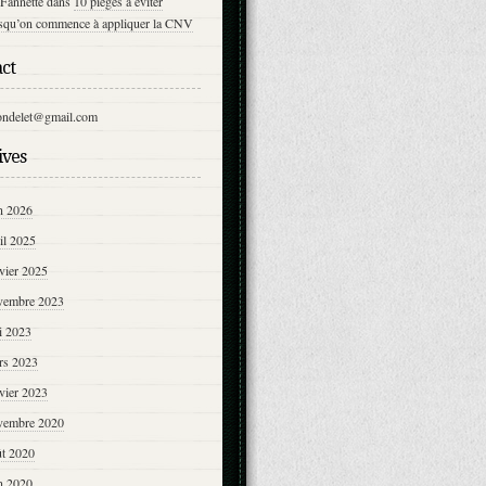
Fannette
dans
10 pièges à éviter
rsqu’on commence à appliquer la CNV
ct
ondelet@gmail.com
ives
n 2026
il 2025
vier 2025
vembre 2023
i 2023
rs 2023
vier 2023
vembre 2020
ût 2020
n 2020