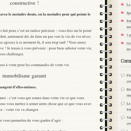
constructive !
La 
âge
 avez le moindre doute, ou la moindre peur qui pointe le
Pet
mo
 fait peur, c’est un indice précieux : vous êtes sur le point
3 p
fort, autrement dit, de faire un pas vers la vie de vos rêves.
us agissez à ce moment-là, il sera trop tard ! Vous aurez
Gra
ve ! Je tenais à vous prévenir : pour bien saboter votre vie,
inc
ous challenger.
Comm
issez à votre peur les commandes de votre vie
immobilisme garanti
Fl
co
changent d’elles-mêmes.
Elo
rie
 moi : c’est vous qui semez dans votre vie ce que vous
 vous vous mettez à semer autre chose que ce que vous avez
La 
e : votre vie va changer.
tra
Val
i vous permettra de vous garder d’agir :
cro
, je pourrai enfin vivre la vie de mes rêves. »