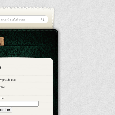
s
propos de moi
ntact
her :