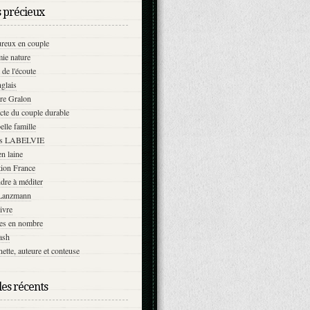
s précieux
ureux en couple
ie nature
 de l'écoute
glais
re Gralon
cte du couple durable
elle famille
ns LABELVIE
n laine
tion France
dre à méditer
Lanzmann
vivre
es en nombre
ash
ette, auteure et conteuse
les récents