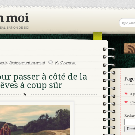
n moi
ÉALISATION DE SOI
gorie
,
développement personnel
No Comments
our passer à côté de la
Page
rêves à coup sûr
à 
Co
Recherc