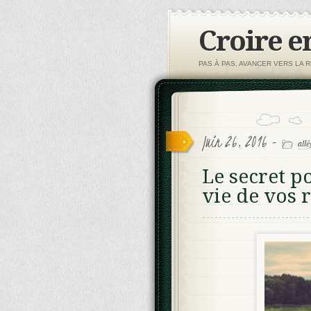
Croire e
PAS À PAS, AVANCER VERS LA R
Juin 26, 2016 -
allé
Le secret p
vie de vos 