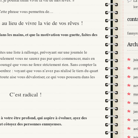
La 
lo
ette phrase vous permettra de…
conta
e au lieu de vivre la vie de vos rêves !
fannyr
ans les mains, et que la motivation vous guette, faites des
Arch
ites une liste à rallonge, prévoyant sur une journée le
ulement vous ne saurez pas par quoi commencer, mais en
jui
ouragé que vous ne ferez strictement rien. Sans compter la
avr
rdrez : voyant que vous n’avez pas réalisé le tiers du quart
 toute aise vous dévaloriser, ce qui vous poussera dans les
jan
no
C’est radical !
ma
ma
jan
 à votre être profond, qui aspire à évoluer, ayez des
no
et côtoyez des personnes ennuyeuses.
ao
jui