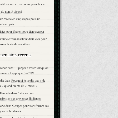
célébration: un carburant pour la vie
 du non: 3 pistes!
ite recette en cinq étapes pour un
nde en paix
istes pour libérer notre élan créateur
titude et visualisation: deux clés pour
arner la vie de nos rêves
entaires récents
orence
dans
10 pièges à éviter lorsqu’on
mmence à appliquer la CNV
die
dans
Pourquoi je ne dis pas « de
n » quand on me dit « merci »
Fannette
dans
5 étapes pour
nsformer ses croyances limitantes
erie
dans
5 étapes pour transformer ses
yances limitantes