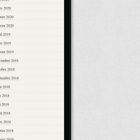
rs 2020
rier 2020
vier 2020
il 2019
rs 2019
vier 2019
vembre 2018
tobre 2018
ptembre 2018
ût 2018
n 2018
i 2018
il 2018
rs 2018
rier 2018
vier 2018