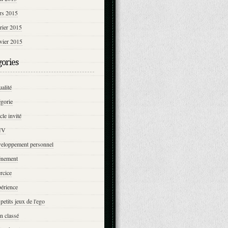
rs 2015
rier 2015
vier 2015
gories
ualité
égorie
icle invité
NV
veloppement personnel
énement
rcice
érience
 petits jeux de l'ego
n classé