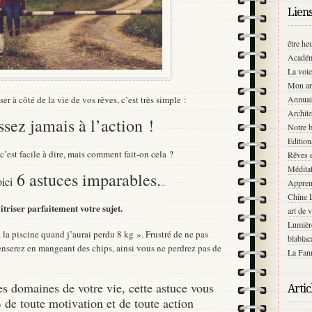
Lien
être he
Académ
La voie
Mon an
Annuai
er à côté de la vie de vos rêves, c’est très simple :
Archite
ssez jamais à l’action !
Notre b
Editio
c’est facile à dire, mais comment fait-on cela ?
Rêves e
Médita
6 astuces imparables.
ici
..
Appren
Chine 
îtriser parfaitement votre sujet.
art de 
Lumièr
à la piscine quand j’aurai perdu 8 kg ». Frustré de ne pas
blablac
enserez en mangeant des chips, ainsi vous ne perdrez pas de
La Fann
es domaines de votre vie, cette astuce vous
Artic
de toute motivation et de toute action