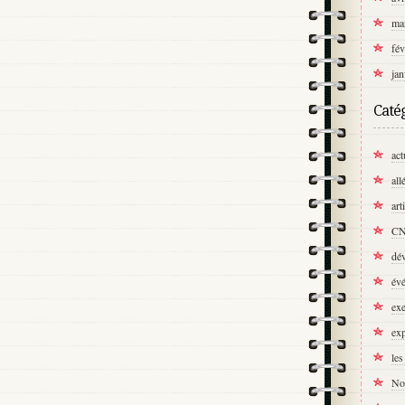
ma
fév
jan
Caté
act
all
art
C
dé
év
exe
exp
les
No