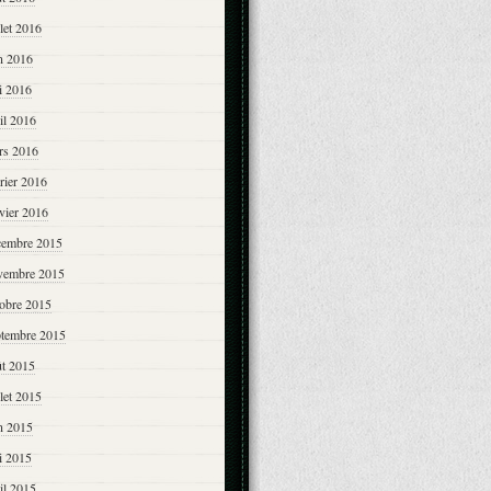
llet 2016
n 2016
i 2016
il 2016
rs 2016
rier 2016
vier 2016
cembre 2015
vembre 2015
tobre 2015
ptembre 2015
ût 2015
llet 2015
n 2015
i 2015
il 2015