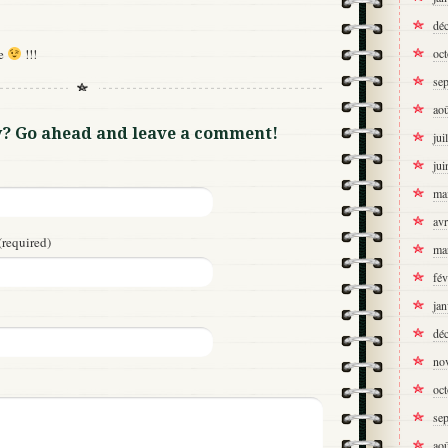
dé
le
!!!
oc
se
ao
y? Go ahead and leave a comment!
jui
jui
ma
avr
(required)
ma
fév
jan
dé
no
oc
se
ao