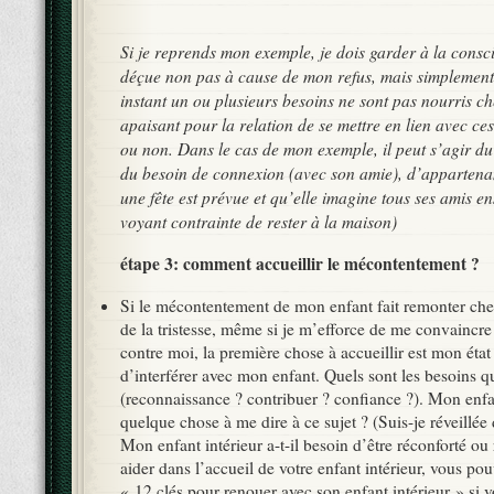
Si je reprends mon exemple, je dois garder à la consci
déçue non pas à cause de mon refus, mais simplement
instant un ou plusieurs besoins ne sont pas nourris chez
apaisant pour la relation de se mettre en lien avec ce
ou non. Dans le cas de mon exemple, il peut s’agir du
du besoin de connexion (avec son amie), d’appartena
une fête est prévue et qu’elle imagine tous ses amis en
voyant contrainte de rester à la maison)
étape 3: comment accueillir le mécontentement ?
Si le mécontentement de mon enfant fait remonter che
de la tristesse, même si je m’efforce de me convaincre
contre moi, la première chose à accueillir est mon état 
d’interférer avec mon enfant. Quels sont les besoins q
(reconnaissance ? contribuer ? confiance ?). Mon enfant
quelque chose à me dire à ce sujet ? (Suis-je réveillée
Mon enfant intérieur a-t-il besoin d’être réconforté ou
aider dans l’accueil de votre enfant intérieur, vous pou
« 12 clés pour renouer avec son enfant intérieur » si v