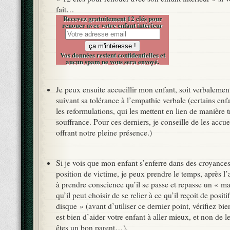
fait…
Recevez gratuitement 12 clés pour
renouer avec votre enfant intérieur
Vos données restent confidentielles et
aucun spam ne vous sera envoyé.
Je peux ensuite accueillir mon enfant, soit verbalement
suivant sa tolérance à l’empathie verbale (certains enf
les reformulations, qui les mettent en lien de manière t
souffrance. Pour ces derniers, je conseille de les accuei
offrant notre pleine présence.)
Si je vois que mon enfant s’enferre dans des croyances
position de victime, je peux prendre le temps, après l’a
à prendre conscience qu’il se passe et repasse un « ma
qu’il peut choisir de se relier à ce qu’il reçoit de posit
disque » (avant d’utiliser ce dernier point, vérifiez bi
est bien d’aider votre enfant à aller mieux, et non de 
êtes un bon parent…).