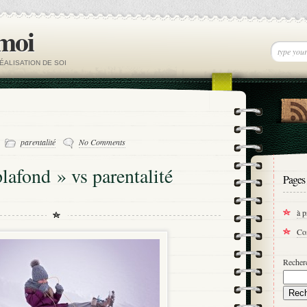
 moi
ÉALISATION DE SOI
-
parentalité
No Comments
plafond » vs parentalité
Pages
à 
Co
Recherc