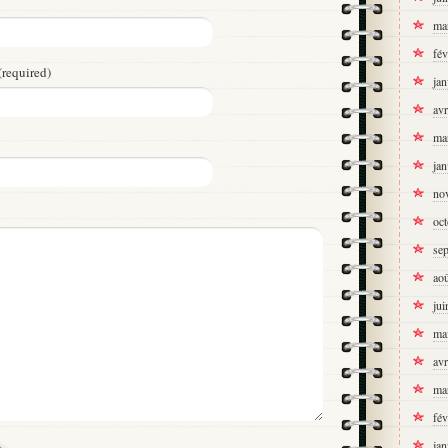
ma
fév
(required)
jan
avr
ma
jan
no
oc
se
ao
jui
ma
avr
ma
fév
jan