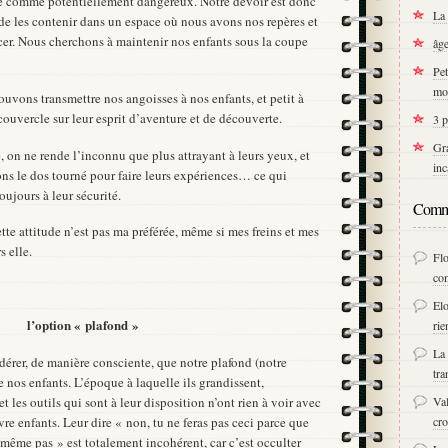
ré comme potentiellement dangereux. Notre devoir est donc
La 
 de les contenir dans un espace où nous avons nos repères et
cer. Nous cherchons à maintenir nos enfants sous la coupe
âge
Pet
mo
uvons transmettre nos angoisses à nos enfants, et petit à
couvercle sur leur esprit d’aventure et de découverte.
3 p
Gra
e, on ne rende l’inconnu que plus attrayant à leurs yeux, et
inc
ons le dos tourné pour faire leurs expériences… ce qui
oujours à leur sécurité.
Comme
tte attitude n’est pas ma préférée, même si mes freins et mes
s elle.
Fl
co
Elo
l’option « plafond »
rie
La 
dérer, de manière consciente, que notre plafond (notre
tra
nos enfants. L’époque à laquelle ils grandissent,
et les outils qui sont à leur disposition n’ont rien à voir avec
Val
re enfants. Leur dire « non, tu ne feras pas ceci parce que
cro
s même pas » est totalement incohérent, car c’est occulter