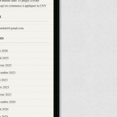
Fannette
dans
10 pièges à éviter
rsqu’on commence à appliquer la CNV
t
ondelet@gmail.com
ves
n 2026
il 2025
vier 2025
vembre 2023
i 2023
rs 2023
vier 2023
vembre 2020
ût 2020
n 2020