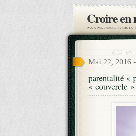
Croire en
PAS À PAS, AVANCER VERS LA R
Mai 22, 2016 
parentalité « 
« couvercle »