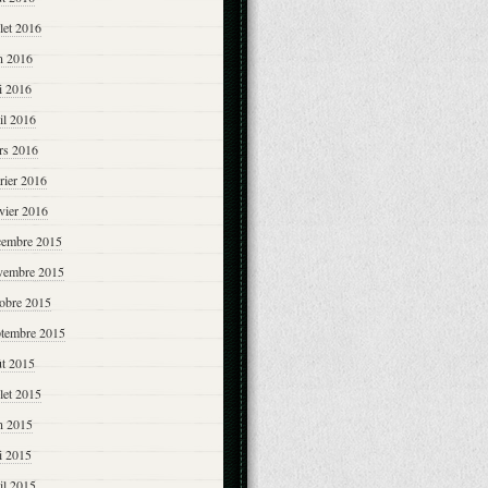
llet 2016
n 2016
i 2016
il 2016
rs 2016
rier 2016
vier 2016
cembre 2015
vembre 2015
tobre 2015
ptembre 2015
ût 2015
llet 2015
n 2015
i 2015
il 2015