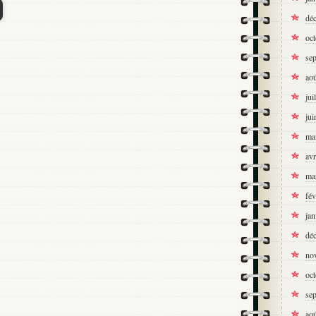
dé
oc
se
ao
jui
jui
ma
avr
ma
fév
jan
dé
no
oc
se
ao