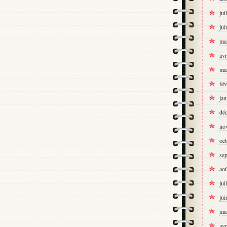
jui
jui
ma
avr
ma
fév
jan
dé
no
oc
se
ao
jui
jui
ma
avr