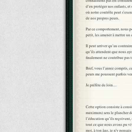
connaissons pas est considé
d’en protéger nos enfants, et
où notre contrôle peut s’exer
de nos propres peurs.
Par ce comportement, nous po
petit, les amener à mettre un 
Il peut arriver qu’au contrair
qu’ils attendent que nous ay
finalement ne contribue pas t
Bref, vous l’aurez compris, ce
peurs me poussent parfois ver
Je préfère de loin…
Cette option consiste à consi
maximum) sera le plancher de 
l’éducation qu’ils reçoivent, 
tout ce que nous avons pu viv
moi, à ton âge, je n’y pensai