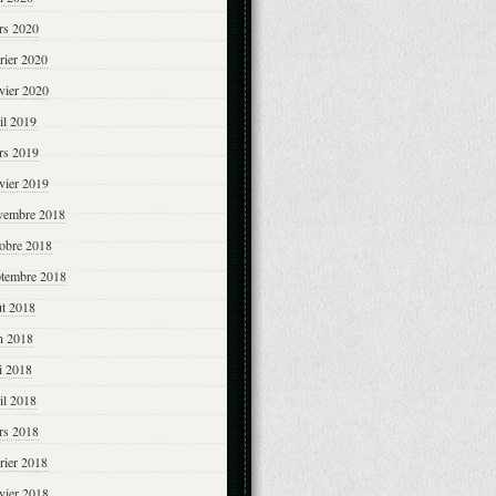
rs 2020
rier 2020
vier 2020
il 2019
rs 2019
vier 2019
vembre 2018
tobre 2018
ptembre 2018
ût 2018
n 2018
i 2018
il 2018
rs 2018
rier 2018
vier 2018