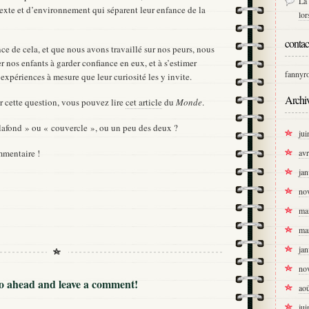
La 
texte et d’environnement qui séparent leur enfance de la
lo
contac
e de cela, et que nous avons travaillé sur nos peurs, nous
 nos enfants à garder confiance en eux, et à s’estimer
fannyr
 expériences à mesure que leur curiosité les y invite.
Archi
r cette question, vous pouvez lire
cet article
du
Monde
.
plafond » ou « couvercle », ou un peu des deux ?
jui
mmentaire !
avr
jan
no
ma
ma
jan
no
Go ahead and leave a comment!
ao
jui