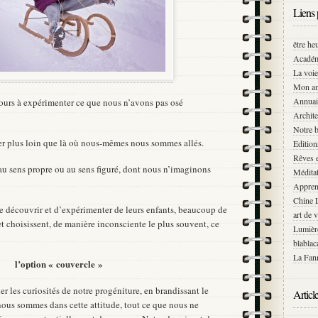
Liens 
être he
Académ
La voie
Mon an
Annuai
ours à expérimenter ce que nous n’avons pas osé
Archite
Notre b
ller plus loin que là où nous-mêmes nous sommes allés.
Editio
Rêves e
 au sens propre ou au sens figuré, dont nous n’imaginons
Médita
Appren
Chine 
 de découvrir et d’expérimenter de leurs enfants, beaucoup de
art de 
et choisissent, de manière inconsciente le plus souvent, ce
Lumièr
blablac
La Fann
l’option « couvercle »
er les curiosités de notre progéniture, en brandissant le
Articl
nous sommes dans cette attitude, tout ce que nous ne