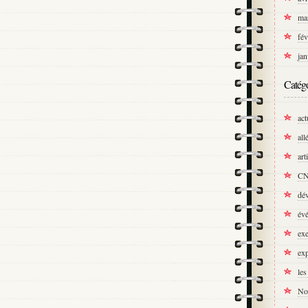
ma
fév
jan
Catégo
act
all
art
C
dé
év
exe
exp
les
No