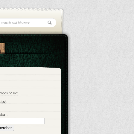
propos de moi
ntact
her :