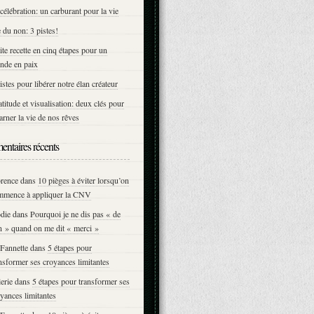
célébration: un carburant pour la vie
 du non: 3 pistes!
ite recette en cinq étapes pour un
nde en paix
istes pour libérer notre élan créateur
titude et visualisation: deux clés pour
arner la vie de nos rêves
ntaires récents
orence
dans
10 pièges à éviter lorsqu’on
mmence à appliquer la CNV
die
dans
Pourquoi je ne dis pas « de
n » quand on me dit « merci »
Fannette
dans
5 étapes pour
nsformer ses croyances limitantes
erie
dans
5 étapes pour transformer ses
yances limitantes