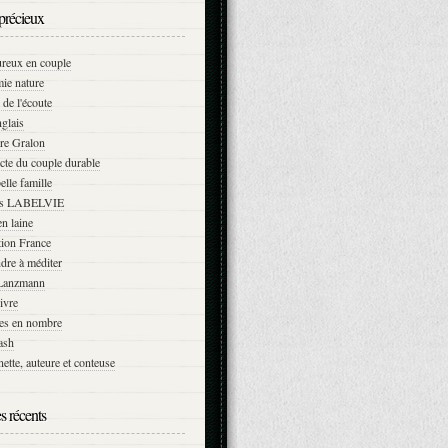
précieux
ureux en couple
ie nature
 de l'écoute
glais
re Gralon
cte du couple durable
elle famille
ns LABELVIE
n laine
tion France
dre à méditer
Lanzmann
vivre
es en nombre
ash
ette, auteure et conteuse
es récents