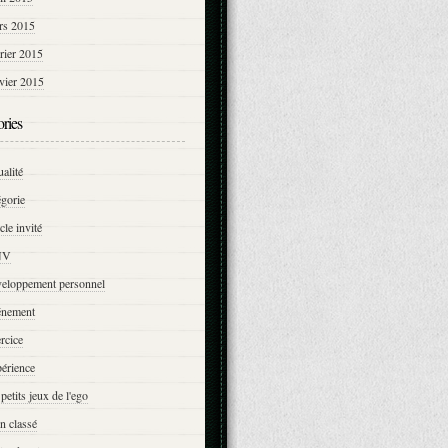
rs 2015
rier 2015
vier 2015
ries
ualité
égorie
icle invité
NV
veloppement personnel
énement
rcice
érience
 petits jeux de l'ego
n classé